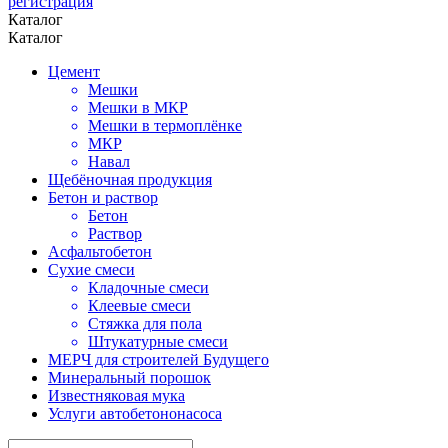
регистрация
Каталог
Каталог
Цемент
Мешки
Мешки в МКР
Мешки в термоплёнке
МКР
Навал
Щебёночная продукция
Бетон и раствор
Бетон
Раствор
Асфальтобетон
Сухие смеси
Кладочные смеси
Клеевые смеси
Стяжка для пола
Штукатурные смеси
МЕРЧ для строителей Будущего
Минеральный порошок
Известняковая мука
Услуги автобетононасоса