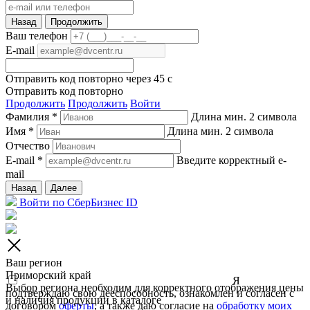
Назад
Продолжить
Ваш телефон
E-mail
Отправить код повторно через
45
c
Отправить код повторно
Продолжить
Продолжить
Войти
Фамилия *
Длина мин. 2 символа
Имя *
Длина мин. 2 символа
Отчество
E-mail *
Введите корректный e-
mail
Назад
Далее
Войти по СберБизнес ID
Ваш регион
Приморский край
Я
Выбор региона необходим для корректного отображения цены
подтверждаю свою дееспособность, ознакомлен и согласен с
и наличия продукции в каталоге
договором
оферты
, а также даю согласие на
обработку моих