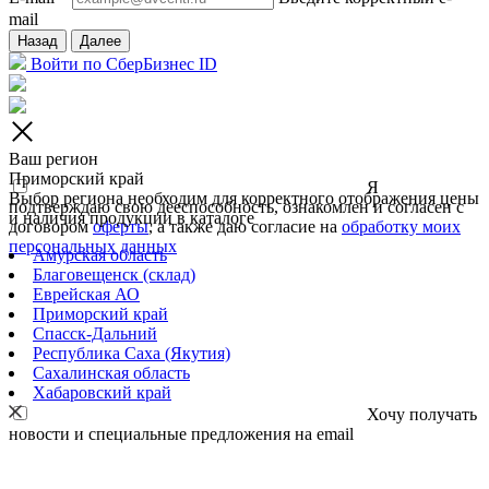
mail
Назад
Далее
Войти по СберБизнес ID
Ваш регион
Приморский край
Я
Выбор региона необходим для корректного отображения цены
подтверждаю свою дееспособность, ознакомлен и согласен с
и наличия продукции в каталоге
договором
оферты
, а также даю согласие на
обработку моих
персональных данных
Амурская область
Благовещенск (склад)
Еврейская АО
Приморский край
Спасск-Дальний
Республика Саха (Якутия)
Сахалинская область
Хабаровский край
Хочу получать
новости и специальные предложения на email