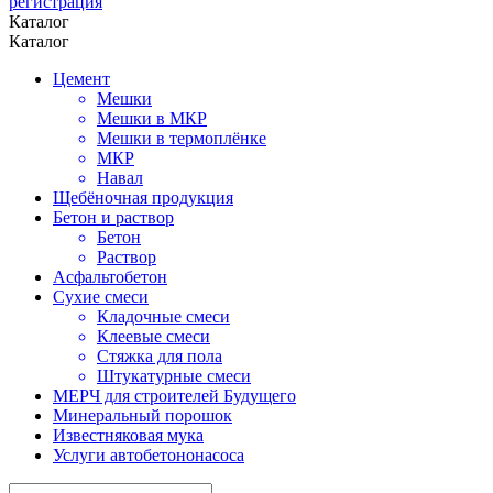
регистрация
Каталог
Каталог
Цемент
Изготовление металлоконструкций под ключ
Якутская взрывная компания
НОВИНКА! Бетономешалка с добрым сердцем
Мешки
Проектирование. Производство. Монтаж.
Мягкая игрушка
Мешки в МКР
Ваш надежный партнер в области открытых горных работ на ДВ
ЗАКАЗАТЬ
КУПИТЬ
Мешки в термоплёнке
Связаться
МКР
Навал
Щебёночная продукция
Бетон и раствор
Бетон
Раствор
Асфальтобетон
Сухие смеси
Кладочные смеси
Клеевые смеси
Стяжка для пола
Штукатурные смеси
МЕРЧ для строителей Будущего
Минеральный порошок
Известняковая мука
Услуги автобетононасоса