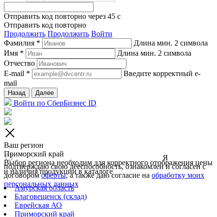
Отправить код повторно через
45
c
Отправить код повторно
Продолжить
Продолжить
Войти
Фамилия *
Длина мин. 2 символа
Имя *
Длина мин. 2 символа
Отчество
E-mail *
Введите корректный e-
mail
Назад
Далее
Войти по СберБизнес ID
Ваш регион
Приморский край
Я
Выбор региона необходим для корректного отображения цены
подтверждаю свою дееспособность, ознакомлен и согласен с
и наличия продукции в каталоге
договором
оферты
, а также даю согласие на
обработку моих
персональных данных
Амурская область
Благовещенск (склад)
Еврейская АО
Приморский край