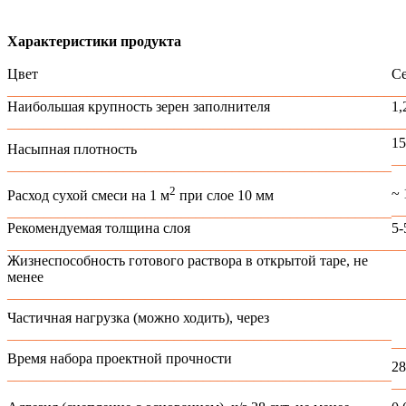
Характеристики продукта
Цвет
С
_____________________________________________________
__
Наибольшая крупность зерен заполнителя
1,
_____________________________________________________
__
15
Насыпная плотность
_
_____________________________________________________
2
~ 
Расход сухой смеси на 1 м
при слое 10 мм
__
_____________________________________________________
Рекомендуемая толщина слоя
5-
_____________________________________________________
__
Жизнеспособность готового раствора в открытой таре, не
менее
1
_____________________________________________________
__
Частичная нагрузка (можно ходить), через
4
_____________________________________________________
__
Время набора проектной прочности
28
_____________________________________________________
__