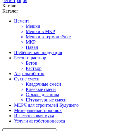
регистрация
Каталог
Каталог
Цемент
Мешки
Мешки в МКР
Мешки в термоплёнке
МКР
Навал
Щебёночная продукция
Бетон и раствор
Бетон
Раствор
Асфальтобетон
Сухие смеси
Кладочные смеси
Клеевые смеси
Стяжка для пола
Штукатурные смеси
МЕРЧ для строителей Будущего
Минеральный порошок
Известняковая мука
Услуги автобетононасоса