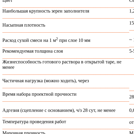
Цвет
С
_____________________________________________________
__
Наибольшая крупность зерен заполнителя
1,
_____________________________________________________
__
15
Насыпная плотность
_
_____________________________________________________
2
~ 
Расход сухой смеси на 1 м
при слое 10 мм
__
_____________________________________________________
Рекомендуемая толщина слоя
5-
_____________________________________________________
__
Жизнеспособность готового раствора в открытой таре, не
менее
1
_____________________________________________________
__
Частичная нагрузка (можно ходить), через
4
_____________________________________________________
__
Время набора проектной прочности
28
_____________________________________________________
__
Адгезия (сцепление с основанием), ч/з 28 сут, не менее
0
_____________________________________________________
__
Температура проведения работ
от
_____________________________________________________
__
Марочная прочность
М