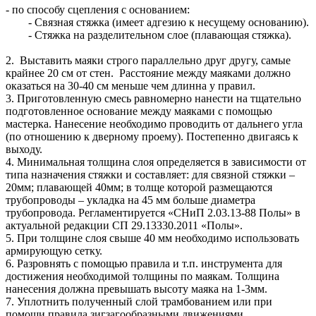
- по способу сцепления с основанием:
- Связная стяжка (имеет адгезию к несущему основанию).
- Стяжка на разделительном слое (плавающая стяжка).
2. Выставить маяки строго параллельно друг другу, самые
крайнее 20 см от стен. Расстояние между маяками должно
оказаться на 30-40 см меньше чем длинна у правил.
3. Приготовленную смесь равномерно нанести на тщательно
подготовленное основание между маяками с помощью
мастерка. Нанесение необходимо проводить от дальнего угла
(по отношению к дверному проему). Постепенно двигаясь к
выходу.
4. Минимальная толщина слоя определяется в зависимости от
типа назначения стяжки и составляет: для связной стяжки –
20мм; плавающей 40мм; в толще которой размещаются
трубопроводы – укладка на 45 мм больше диаметра
трубопровода. Регламентируется «СНиП 2.03.13-88 Полы» в
актуальной редакции СП 29.13330.2011 «Полы».
5. При толщине слоя свыше 40 мм необходимо использовать
армирующую сетку.
6. Разровнять с помощью правила и т.п. инструмента для
достижения необходимой толщины по маякам. Толщина
нанесения должна превышать высоту маяка на 1-3мм.
7. Уплотнить полученный слой трамбованием или при
помощи правила зигзагообразными движениями.