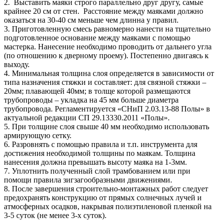
2. Выставить маяки строго параллельно друг другу, самые
крайнее 20 см от стен. Расстояние между маяками должно
оказаться на 30-40 см меньше чем длинна у правил.
3. Приготовленную смесь равномерно нанести на тщательно
подготовленное основание между маяками с помощью
мастерка. Нанесение необходимо проводить от дальнего угла
(по отношению к дверному проему). Постепенно двигаясь к
выходу.
4. Минимальная толщина слоя определяется в зависимости от
типа назначения стяжки и составляет: для связной стяжки –
20мм; плавающей 40мм; в толще которой размещаются
трубопроводы – укладка на 45 мм больше диаметра
трубопровода. Регламентируется «СНиП 2.03.13-88 Полы» в
актуальной редакции СП 29.13330.2011 «Полы».
5. При толщине слоя свыше 40 мм необходимо использовать
армирующую сетку.
6. Разровнять с помощью правила и т.п. инструмента для
достижения необходимой толщины по маякам. Толщина
нанесения должна превышать высоту маяка на 1-3мм.
7. Уплотнить полученный слой трамбованием или при
помощи правила зигзагообразными движениями.
8. После завершения строительно-монтажных работ следует
предохранять конструкцию от прямых солнечных лучей и
атмосферных осадков, накрывая полиэтиленовой пленкой на
3-5 суток (не менее 3-х суток).