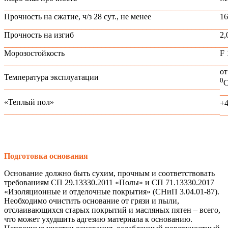
_____________________________________________________
__
Прочность на сжатие, ч/з 28 сут., не менее
1
_____________________________________________________
__
Прочность на изгиб
2
_____________________________________________________
__
Морозостойкость
F 
_____________________________________________________
__
от
Температура эксплуатации
0
_____________________________________________________
__
«Теплый пол»
+
_____________________________________________________
__
Подготовка основания
Основание должно быть сухим, прочным и соответствовать
требованиям СП 29.13330.2011 «Полы» и СП 71.13330.2017
«Изоляционные и отделочные покрытия» (СНиП 3.04.01-87).
Необходимо очистить основание от грязи и пыли,
отслаивающихся старых покрытий и масляных пятен – всего,
что может ухудшить адгезию материала к основанию.