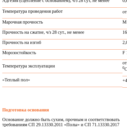
Адгезия (сцепление с основанием), ч/з 28 сут, не менее
0
_____________________________________________________
__
Температура проведения работ
от
_____________________________________________________
__
Марочная прочность
М
_____________________________________________________
__
Прочность на сжатие, ч/з 28 сут., не менее
1
_____________________________________________________
__
Прочность на изгиб
2
_____________________________________________________
__
Морозостойкость
F 
_____________________________________________________
__
от
Температура эксплуатации
0
_____________________________________________________
__
«Теплый пол»
+
_____________________________________________________
__
Подготовка основания
Основание должно быть сухим, прочным и соответствовать
требованиям СП 29.13330.2011 «Полы» и СП 71.13330.2017