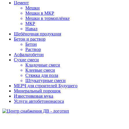
Цемент
Мешки
Мешки в МКР
Мешки в термоплёнке
МКР
Навал
Щебёночная продукция
Бетон и раствор
Бетон
Раствор
Асфальтобетон
Сухие смеси
Кладочные смеси
Клеевые смеси
Стяжка для пола
Штукатурные смеси
МЕРЧ для строителей Будущего
Минеральный порошок
Известняковая мука
Услуги автобетононасоса