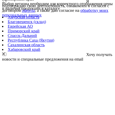
Я
Выбор региона необходим для корректного отображения цены
подтверждаю свою дееспособность, ознакомлен и согласен с
и наличия продукции в каталоге
договором
оферты
, а также даю согласие на
обработку моих
персональных данных
Амурская область
Благовещенск (склад)
Еврейская АО
Приморский край
Спасск-Дальний
Республика Саха (Якутия)
Сахалинская область
Хабаровский край
Хочу получать
новости и специальные предложения на email