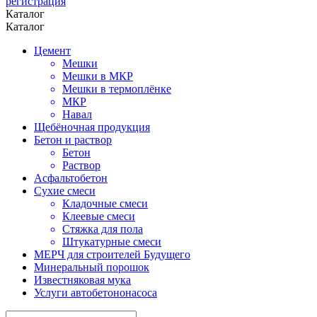
регистрация
Каталог
Каталог
Цемент
Мешки
Мешки в МКР
Мешки в термоплёнке
МКР
Навал
Щебёночная продукция
Бетон и раствор
Бетон
Раствор
Асфальтобетон
Сухие смеси
Кладочные смеси
Клеевые смеси
Стяжка для пола
Штукатурные смеси
МЕРЧ для строителей Будущего
Минеральный порошок
Известняковая мука
Услуги автобетононасоса