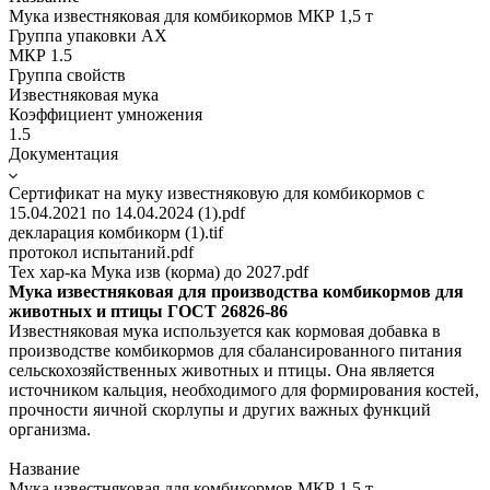
Мука известняковая для комбикормов МКР 1,5 т
Группа упаковки AX
МКР 1.5
Группа свойств
Известняковая мука
Коэффициент умножения
1.5
Документация
Сертификат на муку известняковую для комбикормов с
15.04.2021 по 14.04.2024 (1).pdf
декларация комбикорм (1).tif
протокол испытаний.pdf
Тех хар-ка Мука изв (корма) до 2027.pdf
Мука известняковая для производства комбикормов для
животных и птицы ГОСТ 26826-86
Известняковая мука используется как кормовая добавка в
производстве комбикормов для сбалансированного питания
сельскохозяйственных животных и птицы. Она является
источником кальция, необходимого для формирования костей,
прочности яичной скорлупы и других важных функций
организма.
Название
Мука известняковая для комбикормов МКР 1,5 т