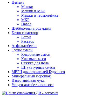
Цемент
Мешки
Мешки в МКР
Мешки в термоплёнке
МКР
Навал
Щебёночная продукция
Бетон и раствор
Бетон
Раствор
Асфальтобетон
Сухие смеси
Кладочные смеси
Клеевые смеси
Стяжка для пола
Штукатурные смеси
МЕРЧ для строителей Будущего
Минеральный порошок
Известняковая мука
Услуги автобетононасоса