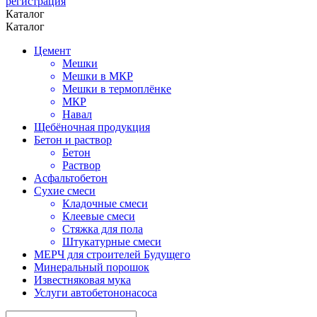
регистрация
Каталог
Каталог
Цемент
Мешки
Мешки в МКР
Мешки в термоплёнке
МКР
Навал
Щебёночная продукция
Бетон и раствор
Бетон
Раствор
Асфальтобетон
Сухие смеси
Кладочные смеси
Клеевые смеси
Стяжка для пола
Штукатурные смеси
МЕРЧ для строителей Будущего
Минеральный порошок
Известняковая мука
Услуги автобетононасоса