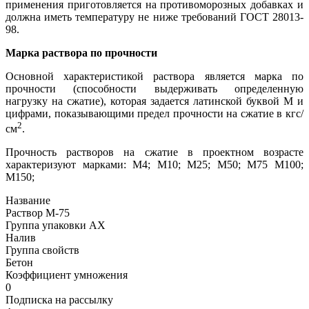
применения приготовляется на противоморозных добавках и
должна иметь температуру не ниже требований ГОСТ 28013-
98.
Марка раствора по прочности
Основной характеристикой раствора является марка по
прочности (способности выдерживать определенную
нагрузку на сжатие), которая задается латинской буквой М и
цифрами, показывающими предел прочности на сжатие в кгс/
2
см
.
Прочность растворов на сжатие в проектном возрасте
характеризуют марками: М4; М10; М25; М50; М75 М100;
М150;
Название
Раствор М-75
Группа упаковки AX
Налив
Группа свойств
Бетон
Коэффициент умножения
0
Подписка на рассылку