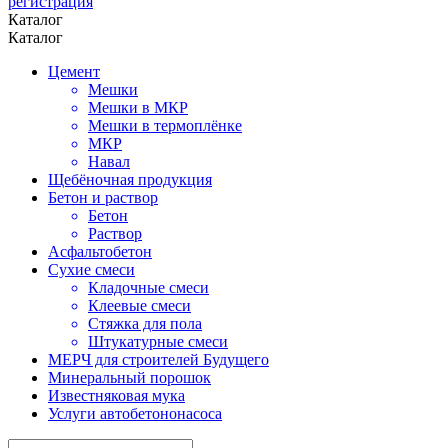
регистрация
Каталог
Каталог
Цемент
Мешки
Мешки в МКР
Мешки в термоплёнке
МКР
Навал
Щебёночная продукция
Бетон и раствор
Бетон
Раствор
Асфальтобетон
Сухие смеси
Кладочные смеси
Клеевые смеси
Стяжка для пола
Штукатурные смеси
МЕРЧ для строителей Будущего
Минеральный порошок
Известняковая мука
Услуги автобетононасоса