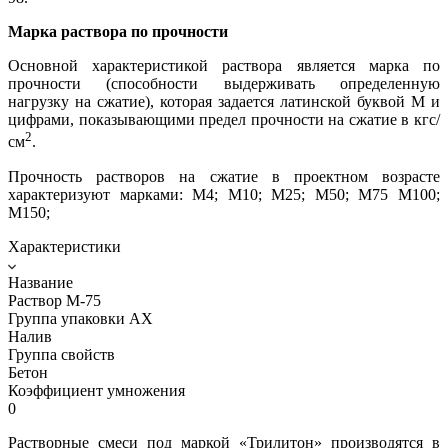
Марка раствора по прочности
Основной характеристикой раствора является марка по
прочности (способности выдерживать определенную
нагрузку на сжатие), которая задается латинской буквой М и
цифрами, показывающими предел прочности на сжатие в кгс/
2
см
.
Прочность растворов на сжатие в проектном возрасте
характеризуют марками: М4; М10; М25; М50; М75 М100;
М150;
Характеристики
Название
Раствор М-75
Группа упаковки AX
Налив
Группа свойств
Бетон
Коэффициент умножения
0
Растворные смеси под маркой «Трилитон» производятся в