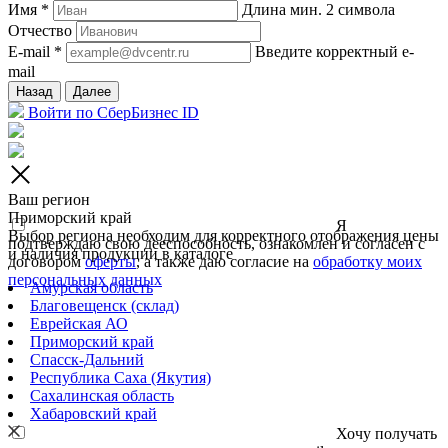
Имя *
Длина мин. 2 символа
Отчество
E-mail *
Введите корректный e-
mail
Назад
Далее
Войти по СберБизнес ID
Ваш регион
Приморский край
Я
Выбор региона необходим для корректного отображения цены
подтверждаю свою дееспособность, ознакомлен и согласен с
и наличия продукции в каталоге
договором
оферты
, а также даю согласие на
обработку моих
персональных данных
Амурская область
Благовещенск (склад)
Еврейская АО
Приморский край
Спасск-Дальний
Республика Саха (Якутия)
Сахалинская область
Хабаровский край
Хочу получать