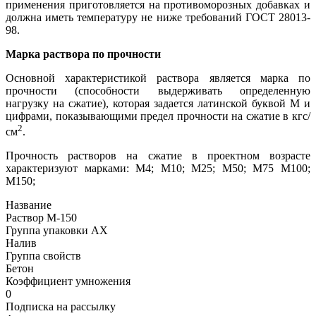
применения приготовляется на противоморозных добавках и
должна иметь температуру не ниже требований ГОСТ 28013-
98.
Марка раствора по прочности
Основной характеристикой раствора является марка по
прочности (способности выдерживать определенную
нагрузку на сжатие), которая задается латинской буквой М и
цифрами, показывающими предел прочности на сжатие в кгс/
2
см
.
Прочность растворов на сжатие в проектном возрасте
характеризуют марками: М4; М10; М25; М50; М75 М100;
М150;
Название
Раствор М-150
Группа упаковки AX
Налив
Группа свойств
Бетон
Коэффициент умножения
0
Подписка на рассылку