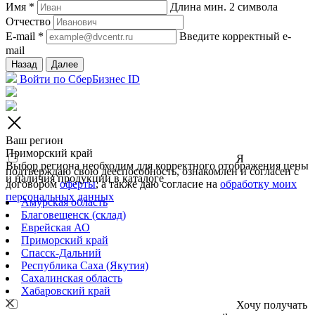
Имя *
Длина мин. 2 символа
Отчество
E-mail *
Введите корректный e-
mail
Назад
Далее
Войти по СберБизнес ID
Ваш регион
Приморский край
Я
Выбор региона необходим для корректного отображения цены
подтверждаю свою дееспособность, ознакомлен и согласен с
и наличия продукции в каталоге
договором
оферты
, а также даю согласие на
обработку моих
персональных данных
Амурская область
Благовещенск (склад)
Еврейская АО
Приморский край
Спасск-Дальний
Республика Саха (Якутия)
Сахалинская область
Хабаровский край
Хочу получать