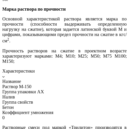
Марка раствора по прочности
Основной характеристикой раствора является марка по
прочности (способности выдерживать определенную
нагрузку на сжатие), которая задается латинской буквой М и
цифрами, показывающими предел прочности на сжатие в кгс/
2
см
.
Прочность растворов на сжатие в проектном возрасте
характеризуют марками: М4; М10; М25; М50; М75 М100;
М150;
Характеристики
Название
Раствор М-150
Группа упаковки AX
Налив
Группа свойств
Бетон
Коэффициент умножения
0
Растворные смеси под маркой «Трилитон» производятся в