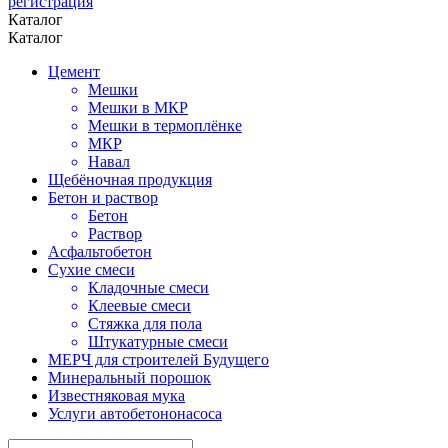
регистрация
Каталог
Каталог
Цемент
Мешки
Мешки в МКР
Мешки в термоплёнке
МКР
Навал
Щебёночная продукция
Бетон и раствор
Бетон
Раствор
Асфальтобетон
Сухие смеси
Кладочные смеси
Клеевые смеси
Стяжка для пола
Штукатурные смеси
МЕРЧ для строителей Будущего
Минеральный порошок
Известняковая мука
Услуги автобетононасоса