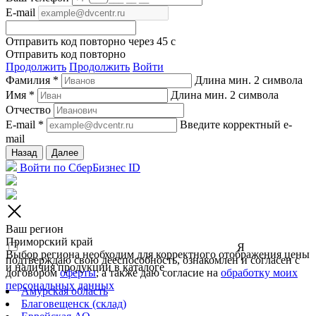
E-mail
Отправить код повторно через
45
c
Отправить код повторно
Продолжить
Продолжить
Войти
Фамилия *
Длина мин. 2 символа
Имя *
Длина мин. 2 символа
Отчество
E-mail *
Введите корректный e-
mail
Назад
Далее
Войти по СберБизнес ID
Ваш регион
Приморский край
Я
Выбор региона необходим для корректного отображения цены
подтверждаю свою дееспособность, ознакомлен и согласен с
и наличия продукции в каталоге
договором
оферты
, а также даю согласие на
обработку моих
персональных данных
Амурская область
Благовещенск (склад)