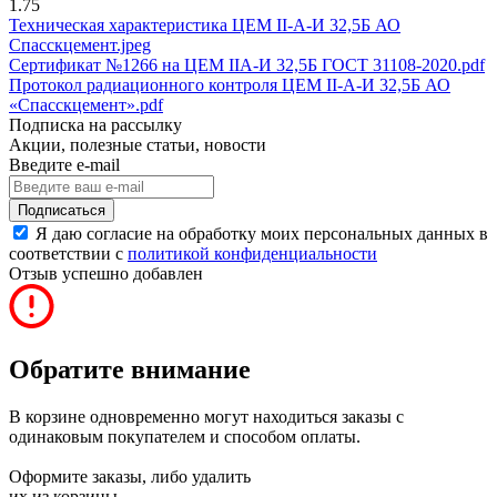
1.75
Техническая характеристика ЦЕМ II-А-И 32,5Б АО
Спасскцемент.jpeg
Сертификат №1266 на ЦЕМ IIА-И 32,5Б ГОСТ 31108-2020.pdf
Протокол радиационного контроля ЦЕМ II-А-И 32,5Б АО
«Спасскцемент».pdf
Подписка на рассылку
Акции, полезные статьи, новости
Введите e-mail
Подписаться
Я даю согласие на обработку моих персональных данных в
соответствии с
политикой конфиденциальности
Отзыв успешно добавлен
Обратите внимание
В корзине одновременно могут находиться заказы с
одинаковым покупателем и способом оплаты.
Оформите заказы, либо удалить
их из корзины.