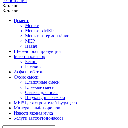
регистрация
Каталог
Каталог
Цемент
Мешки
Мешки в МКР
Мешки в термоплёнке
МКР
Навал
Щебёночная продукция
Бетон и раствор
Бетон
Раствор
Асфальтобетон
Сухие смеси
Кладочные смеси
Клеевые смеси
Стяжка для пола
Штукатурные смеси
МЕРЧ для строителей Будущего
Минеральный порошок
Известняковая мука
Услуги автобетононасоса