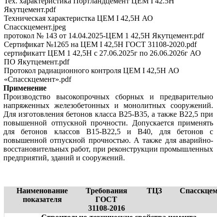
Тех. характеристика Портландцемент ЦЕМ I 42.5Н
Якутцемент.pdf
Техническая характеристка ЦЕМ I 42,5Н АО
Спасскцемент.jpeg
протокол № 143 от 14.04.2025-ЦЕМ 1 42,5Н Якутцемент.pdf
Сертификат №1265 на ЦЕМ I 42,5Н ГОСТ 31108-2020.pdf
сертификатт ЦЕМ 1 42,5Н с 27.06.2025г по 26.06.2026г АО
ПО Якутцемент.pdf
Протокол радиационного контроля ЦЕМ I 42,5Н АО
«Спасскцемент».pdf
Применение
Производство высокопрочных сборных и предварительно
напряженных железобетонных и монолитных сооружений.
Для изготовления бетонов класса В25-В35, а также В22,5 при
повышенной отпускной прочности. Допускается применять
для бетонов классов В15-В22,5 и В40, для бетонов с
повышенной отпускной прочностью. А также для аварийно-
восстановительных работ, при реконструкции промышленных
предприятий, зданий и сооружений.
Наименование
Требования
ТЦЗ
Спасскцем
показателя
ГОСТ
31108-2016