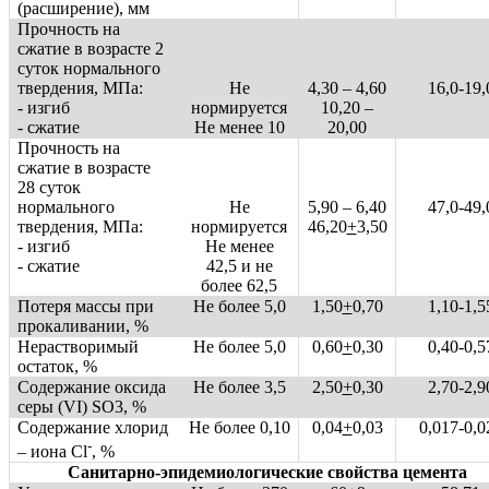
(расширение), мм
Прочность на
сжатие в возрасте 2
суток нормального
твердения, МПа:
Не
4,30 – 4,60
16,0-19,
- изгиб
нормируется
10,20 –
- сжатие
Не менее 10
20,00
Прочность на
сжатие в возрасте
28 суток
нормального
Не
5,90 – 6,40
47,0-49,
твердения, МПа:
нормируется
46,20
+
3,50
- изгиб
Не менее
- сжатие
42,5 и не
более 62,5
Потеря массы при
Не более 5,0
1,50
+
0,70
1,10-1,5
прокаливании, %
Нерастворимый
Не более 5,0
0,60
+
0,30
0,40-0,5
остаток, %
Содержание оксида
Не более 3,5
2,50
+
0,30
2,70-2,9
серы (VI) SO3, %
Содержание хлорид
Не более 0,10
0,04
+
0,03
0,017-0,0
-
– иона Cl
, %
Санитарно-эпидемиологические свойства цемента