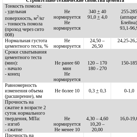
Строительно-технические свойства цемента
Тонкость помола:
- удельная
Не
340
+
40
255-28
2
нормируется
91,0
+
4,0
(аппара
поверхность, м
/кг
Не
Блейна
- тонкость помола
нормируется
93,1-96,
(проход через сито
008)
Нормальная густота
Не
24,50 –
24,25-26,
цементного теста, %
нормируется
26,50
Сроки схватывания
цементного теста
(мин):
Не ранее 60
120 – 170
150-18
- начало
мин
180 - 270
- конец
Не
нормируется
Равномерность
изменения объема
Не более 10
0,3
+
0,3
0-1,0
(расширение), мм
Прочность на
сжатие в возрасте 2
суток нормального
твердения, МПа:
Не
4,30 – 4,60
16,0-19,
- изгиб
нормируется
10,20 –
- сжатие
Не менее 10
20,00
Прочность на