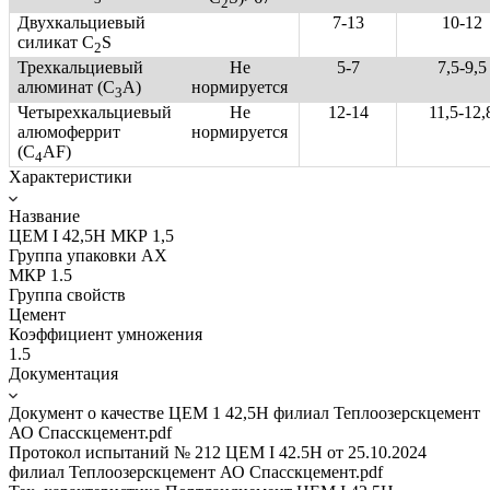
2
Двухкальциевый
7-13
10-12
силикат C
S
2
Трехкальциевый
Не
5-7
7,5-9,5
алюминат (C
A)
нормируется
3
Четырехкальциевый
Не
12-14
11,5-12,
алюмоферрит
нормируется
(C
AF)
4
Характеристики
Название
ЦЕМ I 42,5Н МКР 1,5
Группа упаковки AX
МКР 1.5
Группа свойств
Цемент
Коэффициент умножения
1.5
Документация
Документ о качестве ЦЕМ 1 42,5Н филиал Теплоозерскцемент
АО Спасскцемент.pdf
Протокол испытаний № 212 ЦЕМ I 42.5Н от 25.10.2024
филиал Теплоозерскцемент АО Спасскцемент.pdf