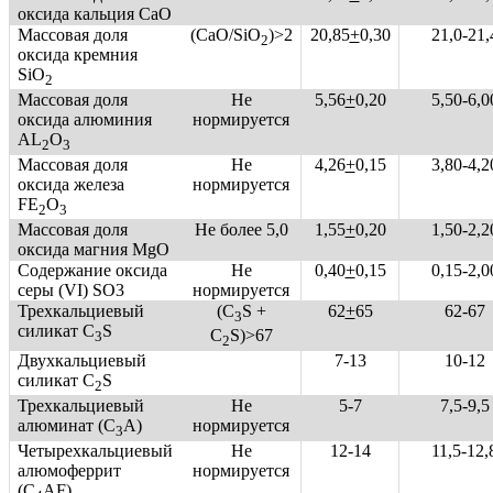
оксида кальция СаО
Массовая доля
(СаО/SiO
)>2
20,85
+
0,30
21,0-21,
2
оксида кремния
SiO
2
Массовая доля
Не
5,56
+
0,20
5,50-6,0
оксида алюминия
нормируется
АL
O
2
3
Массовая доля
Не
4,26
+
0,15
3,80-4,2
оксида железа
нормируется
FE
O
2
3
Массовая доля
Не более 5,0
1,55
+
0,20
1,50-2,2
оксида магния MgO
Содержание оксида
Не
0,40
+
0,15
0,15-2,0
серы (VI) SO3
нормируется
Трехкальциевый
(C
S +
62
+
65
62-67
3
силикат C
S
С
S)>67
3
2
Двухкальциевый
7-13
10-12
силикат C
S
2
Трехкальциевый
Не
5-7
7,5-9,5
алюминат (C
A)
нормируется
3
Четырехкальциевый
Не
12-14
11,5-12,
алюмоферрит
нормируется
(C
AF)