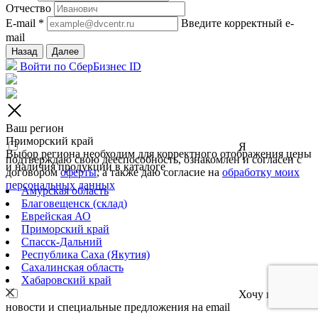
Отчество
E-mail *
Введите корректный e-
mail
Назад
Далее
Войти по СберБизнес ID
Ваш регион
Приморский край
Я
Выбор региона необходим для корректного отображения цены
подтверждаю свою дееспособность, ознакомлен и согласен с
и наличия продукции в каталоге
договором
оферты
, а также даю согласие на
обработку моих
персональных данных
Амурская область
Благовещенск (склад)
Еврейская АО
Приморский край
Спасск-Дальний
Республика Саха (Якутия)
Сахалинская область
Хабаровский край
Хочу получать
новости и специальные предложения на email