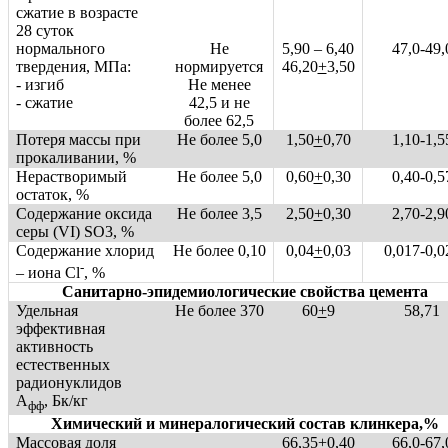
сжатие в возрасте
28 суток
нормального
Не
5,90 – 6,40
47,0-49,
твердения, МПа:
нормируется
46,20
+
3,50
- изгиб
Не менее
- сжатие
42,5 и не
более 62,5
Потеря массы при
Не более 5,0
1,50
+
0,70
1,10-1,5
прокаливании, %
Нерастворимый
Не более 5,0
0,60
+
0,30
0,40-0,5
остаток, %
Содержание оксида
Не более 3,5
2,50
+
0,30
2,70-2,9
серы (VI) SO3, %
Содержание хлорид
Не более 0,10
0,04
+
0,03
0,017-0,0
-
– иона Cl
, %
Санитарно-эпидемиологические свойства цемента
Удельная
Не более 370
60
+
9
58,71
эффективная
активность
естественных
радионуклидов
А
, Бк/кг
фф
Химический и минералогический состав клинкера,%
Массовая доля
66,35
+
0,40
66,0-67,