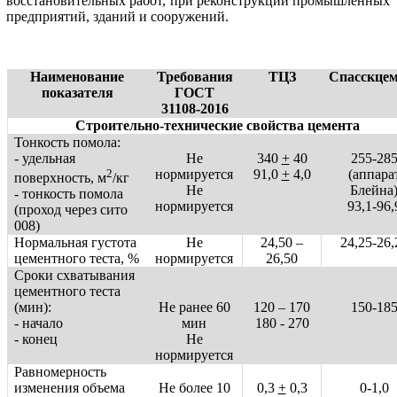
восстановительных работ, при реконструкции промышленных
предприятий, зданий и сооружений.
Наименование
Требования
ТЦЗ
Спасскцем
показателя
ГОСТ
31108-2016
Строительно-технические свойства цемента
Тонкость помола:
- удельная
Не
340
+
40
255-28
2
нормируется
91,0
+
4,0
(аппара
поверхность, м
/кг
Не
Блейна
- тонкость помола
нормируется
93,1-96,
(проход через сито
008)
Нормальная густота
Не
24,50 –
24,25-26,
цементного теста, %
нормируется
26,50
Сроки схватывания
цементного теста
(мин):
Не ранее 60
120 – 170
150-18
- начало
мин
180 - 270
- конец
Не
нормируется
Равномерность
изменения объема
Не более 10
0,3
+
0,3
0-1,0