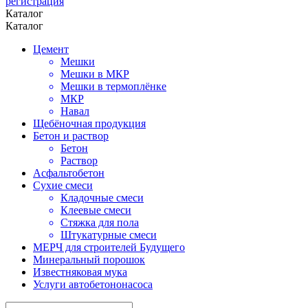
регистрация
Каталог
Каталог
Цемент
Мешки
Мешки в МКР
Мешки в термоплёнке
МКР
Навал
Щебёночная продукция
Бетон и раствор
Бетон
Раствор
Асфальтобетон
Сухие смеси
Кладочные смеси
Клеевые смеси
Стяжка для пола
Штукатурные смеси
МЕРЧ для строителей Будущего
Минеральный порошок
Известняковая мука
Услуги автобетононасоса