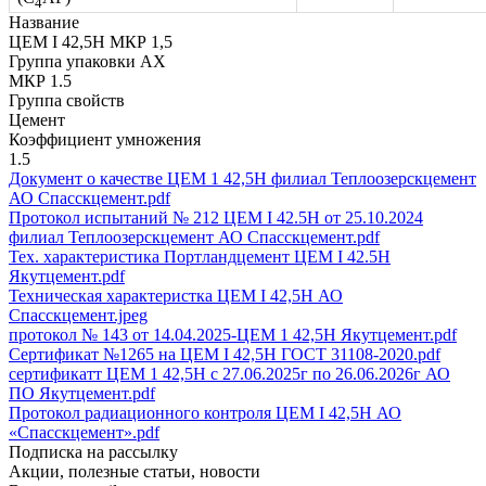
4
Название
ЦЕМ I 42,5Н МКР 1,5
Группа упаковки AX
МКР 1.5
Группа свойств
Цемент
Коэффициент умножения
1.5
Документ о качестве ЦЕМ 1 42,5Н филиал Теплоозерскцемент
АО Спасскцемент.pdf
Протокол испытаний № 212 ЦЕМ I 42.5Н от 25.10.2024
филиал Теплоозерскцемент АО Спасскцемент.pdf
Тех. характеристика Портландцемент ЦЕМ I 42.5Н
Якутцемент.pdf
Техническая характеристка ЦЕМ I 42,5Н АО
Спасскцемент.jpeg
протокол № 143 от 14.04.2025-ЦЕМ 1 42,5Н Якутцемент.pdf
Сертификат №1265 на ЦЕМ I 42,5Н ГОСТ 31108-2020.pdf
сертификатт ЦЕМ 1 42,5Н с 27.06.2025г по 26.06.2026г АО
ПО Якутцемент.pdf
Протокол радиационного контроля ЦЕМ I 42,5Н АО
«Спасскцемент».pdf
Подписка на рассылку
Акции, полезные статьи, новости