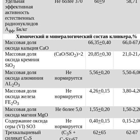
Удельная
Не более 370
60
+
9
58,71
эффективная
активность
естественных
радионуклидов
А
, Бк/кг
фф
Химический и минералогический состав клинкера,%
Массовая доля
66,35
+
0,40
66,0-67,
оксида кальция СаО
Массовая доля
(СаО/SiO
)>2
20,85
+
0,30
21,0-21,
2
оксида кремния
SiO
2
Массовая доля
Не
5,56
+
0,20
5,50-6,0
оксида алюминия
нормируется
АL
O
2
3
Массовая доля
Не
4,26
+
0,15
3,80-4,2
оксида железа
нормируется
FE
O
2
3
Массовая доля
Не более 5,0
1,55
+
0,20
1,50-2,2
оксида магния MgO
Содержание оксида
Не
0,40
+
0,15
0,15-2,0
серы (VI) SO3
нормируется
Трехкальциевый
(C
S +
62
+
65
62-67
3
силикат C
S
С
S)>67
3