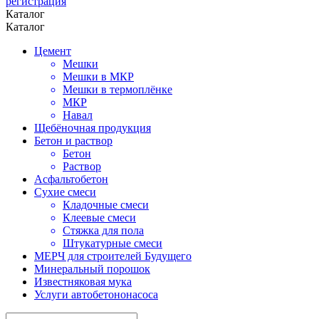
регистрация
Каталог
Каталог
Цемент
Мешки
Мешки в МКР
Мешки в термоплёнке
МКР
Навал
Щебёночная продукция
Бетон и раствор
Бетон
Раствор
Асфальтобетон
Сухие смеси
Кладочные смеси
Клеевые смеси
Стяжка для пола
Штукатурные смеси
МЕРЧ для строителей Будущего
Минеральный порошок
Известняковая мука
Услуги автобетононасоса