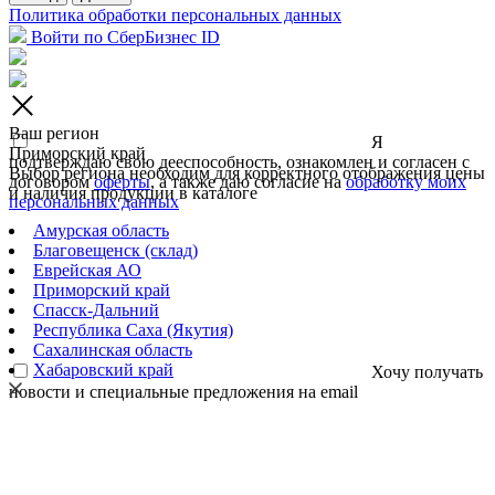
Политика обработки персональных данных
Войти по СберБизнес ID
Ваш регион
Я
Приморский край
подтверждаю свою дееспособность, ознакомлен и согласен с
Выбор региона необходим для корректного отображения цены
договором
оферты
, а также даю согласие на
обработку моих
и наличия продукции в каталоге
персональных данных
Амурская область
Благовещенск (склад)
Еврейская АО
Приморский край
Спасск-Дальний
Республика Саха (Якутия)
Сахалинская область
Хабаровский край
Хочу получать
новости и специальные предложения на email