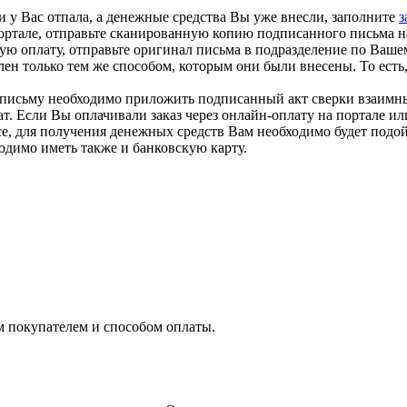
 у Вас отпала, а денежные средства Вы уже внесли, заполните
з
ортале, отправьте сканированную копию подписанного письма н
ю оплату, отправьте оригинал письма в подразделение по Ваше
только тем же способом, которым они были внесены. То есть, е
письму необходимо приложить подписанный акт сверки взаимны
т. Если Вы оплачивали заказ через онлайн-оплату на портале или
се, для получения денежных средств Вам необходимо будет подо
ходимо иметь также и банковскую карту.
м покупателем и способом оплаты.