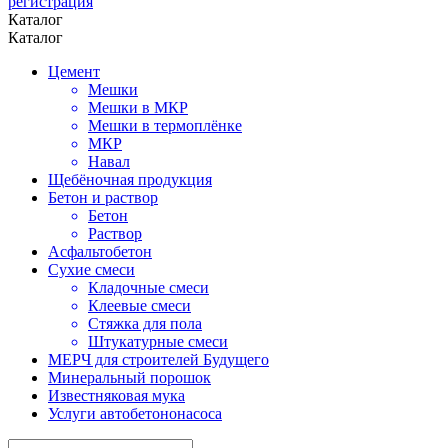
регистрация
Каталог
Каталог
Цемент
Мешки
Мешки в МКР
Мешки в термоплёнке
МКР
Навал
Щебёночная продукция
Бетон и раствор
Бетон
Раствор
Асфальтобетон
Сухие смеси
Кладочные смеси
Клеевые смеси
Стяжка для пола
Штукатурные смеси
МЕРЧ для строителей Будущего
Минеральный порошок
Известняковая мука
Услуги автобетононасоса