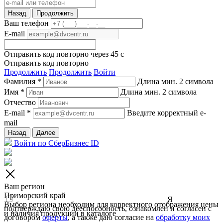
Назад
Продолжить
Ваш телефон
E-mail
Отправить код повторно через
45
c
Отправить код повторно
Продолжить
Продолжить
Войти
Фамилия *
Длина мин. 2 символа
Имя *
Длина мин. 2 символа
Отчество
E-mail *
Введите корректный e-
mail
Назад
Далее
Войти по СберБизнес ID
Ваш регион
Приморский край
Я
Выбор региона необходим для корректного отображения цены
подтверждаю свою дееспособность, ознакомлен и согласен с
и наличия продукции в каталоге
договором
оферты
, а также даю согласие на
обработку моих