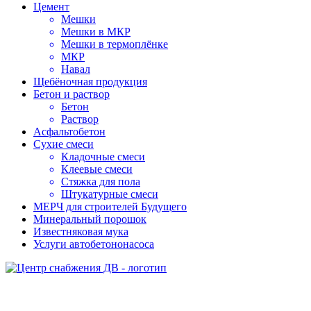
Цемент
Мешки
Мешки в МКР
Мешки в термоплёнке
МКР
Навал
Щебёночная продукция
Бетон и раствор
Бетон
Раствор
Асфальтобетон
Сухие смеси
Кладочные смеси
Клеевые смеси
Стяжка для пола
Штукатурные смеси
МЕРЧ для строителей Будущего
Минеральный порошок
Известняковая мука
Услуги автобетононасоса