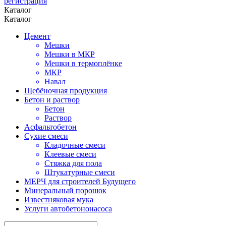
регистрация
Каталог
Каталог
Цемент
Мешки
Мешки в МКР
Мешки в термоплёнке
МКР
Навал
Щебёночная продукция
Бетон и раствор
Бетон
Раствор
Асфальтобетон
Сухие смеси
Кладочные смеси
Клеевые смеси
Стяжка для пола
Штукатурные смеси
МЕРЧ для строителей Будущего
Минеральный порошок
Известняковая мука
Услуги автобетононасоса