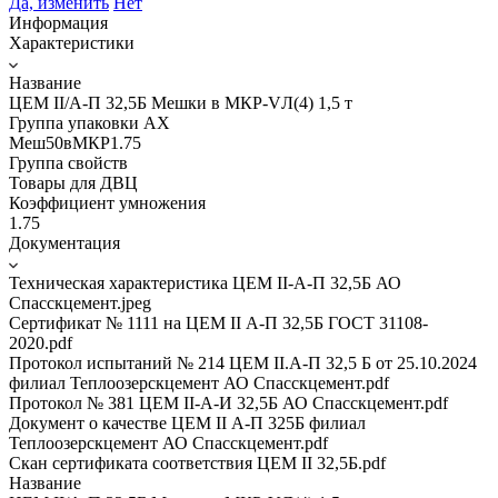
Да, изменить
Нет
Информация
Характеристики
Название
ЦЕМ II/A-П 32,5Б Мешки в МКР-VЛ(4) 1,5 т
Группа упаковки AX
Меш50вМКР1.75
Группа свойств
Товары для ДВЦ
Коэффициент умножения
1.75
Документация
Техническая характеристика ЦЕМ II-А-П 32,5Б АО
Спасскцемент.jpeg
Сертификат № 1111 на ЦЕМ II А-П 32,5Б ГОСТ 31108-
2020.pdf
Протокол испытаний № 214 ЦЕМ II.А-П 32,5 Б от 25.10.2024
филиал Теплоозерскцемент АО Спасскцемент.pdf
Протокол № 381 ЦЕМ II-А-И 32,5Б АО Спасскцемент.pdf
Документ о качестве ЦЕМ II А-П 325Б филиал
Теплоозерскцемент АО Спасскцемент.pdf
Скан сертификата соответствия ЦЕМ II 32,5Б.pdf
Название