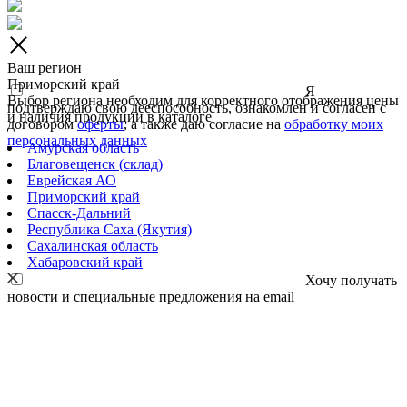
Ваш регион
Приморский край
Я
Выбор региона необходим для корректного отображения цены
подтверждаю свою дееспособность, ознакомлен и согласен с
и наличия продукции в каталоге
договором
оферты
, а также даю согласие на
обработку моих
персональных данных
Амурская область
Благовещенск (склад)
Еврейская АО
Приморский край
Спасск-Дальний
Республика Саха (Якутия)
Сахалинская область
Хабаровский край
Хочу получать
новости и специальные предложения на email