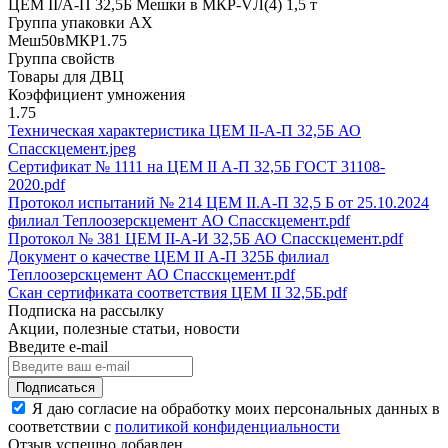
ЦЕМ II/A-П 32,5Б Мешки в МКР-VЛ(4) 1,5 т
Группа упаковки AX
Меш50вМКР1.75
Группа свойств
Товары для ДВЦ
Коэффициент умножения
1.75
Техническая характеристика ЦЕМ II-А-П 32,5Б АО
Спасскцемент.jpeg
Сертификат № 1111 на ЦЕМ II А-П 32,5Б ГОСТ 31108-
2020.pdf
Протокол испытаний № 214 ЦЕМ II.А-П 32,5 Б от 25.10.2024
филиал Теплоозерскцемент АО Спасскцемент.pdf
Протокол № 381 ЦЕМ II-А-И 32,5Б АО Спасскцемент.pdf
Документ о качестве ЦЕМ II А-П 325Б филиал
Теплоозерскцемент АО Спасскцемент.pdf
Скан сертификата соответствия ЦЕМ II 32,5Б.pdf
Подписка на рассылку
Акции, полезные статьи, новости
Введите e-mail
Подписаться
Я даю согласие на обработку моих персональных данных в
соответствии с
политикой конфиденциальности
Отзыв успешно добавлен