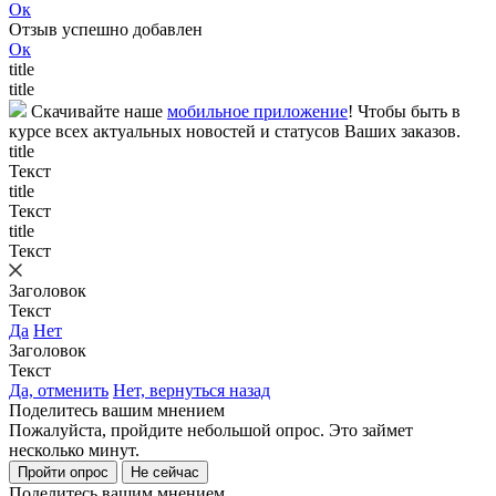
Ок
Отзыв успешно добавлен
Ок
title
title
Скачивайте наше
мобильное приложение
! Чтобы быть в
курсе всех актуальных новостей и статусов Ваших заказов.
title
Текст
title
Текст
title
Текст
Заголовок
Текст
Да
Нет
Заголовок
Текст
Да, отменить
Нет, вернуться назад
Поделитесь вашим мнением
Пожалуйста, пройдите небольшой опрос. Это займет
несколько минут.
Пройти опрос
Не сейчас
Поделитесь вашим мнением