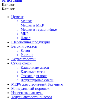
регистрация
Каталог
Каталог
Цемент
Мешки
Мешки в МКР
Мешки в термоплёнке
МКР
Навал
Щебёночная продукция
Бетон и раствор
Бетон
Раствор
Асфальтобетон
Сухие смеси
Кладочные смеси
Клеевые смеси
Стяжка для пола
Штукатурные смеси
МЕРЧ для строителей Будущего
Минеральный порошок
Известняковая мука
Услуги автобетононасоса