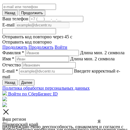
Назад
Продолжить
Ваш телефон
E-mail
Отправить код повторно через
45
c
Отправить код повторно
Продолжить
Продолжить
Войти
Фамилия *
Длина мин. 2 символа
Имя *
Длина мин. 2 символа
Отчество
E-mail *
Введите корректный e-
mail
Назад
Далее
Политика обработки персональных данных
Войти по СберБизнес ID
Ваш регион
Я
Приморский край
подтверждаю свою дееспособность, ознакомлен и согласен с
Выбор региона необходим для корректного отображения цены